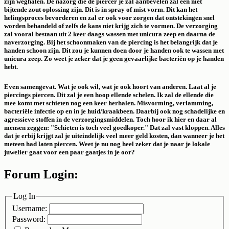
zijn weghalen. De nazorg die de piercer je zal aanbevelen zal een niet
bijtende zout oplossing zijn. Dit is in spray of mist vorm. Dit kan het
helingsproces bevorderen en zal er ook voor zorgen dat ontstekingen snel
worden behandeld of zelfs de kans niet krijg zich te vormen. De verzorging
zal vooral bestaan uit 2 keer daags wassen met unicura zeep en daarna de
naverzorging. Bij het schoonmaken van de piercing is het belangrijk dat je
handen schoon zijn. Dit zou je kunnen doen door je handen ook te wassen met
unicura zeep. Zo weet je zeker dat je geen gevaarlijke bacteriën op je handen
hebt.
Even samengevat. Wat je ook wil, wat je ook hoort van anderen. Laat al je
piercings piercen. Dit zal je een hoop ellende schelen. Ik zal de ellende die
mee komt met schieten nog een keer herhalen. Misvorming, verlamming,
bacteriële infectie op en in je huid/kraakbeen. Daarbij ook nog schadelijke en
agressieve stoffen in de verzorgingsmiddelen. Toch hoor ik hier en daar al
mensen zeggen: "Schieten is toch veel goedkoper." Dat zal vast kloppen. Alles
dat je erbij krijgt zal je uiteindelijk veel meer geld kosten, dan wanneer je het
meteen had laten piercen. Weet je nu nog heel zeker dat je naar je lokale
juwelier gaat voor een paar gaatjes in je oor?
Forum Login:
Log In
Username:
Password: