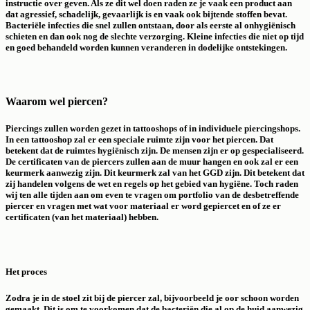
instructie over geven. Als ze dit wel doen raden ze je vaak een product aan
dat agressief, schadelijk, gevaarlijk is en vaak ook bijtende stoffen bevat.
Bacteriële infecties die snel zullen ontstaan, door als eerste al onhygiënisch
schieten en dan ook nog de slechte verzorging. Kleine infecties die niet op tijd
en goed behandeld worden kunnen veranderen in dodelijke ontstekingen.
Waarom wel piercen?
Piercings zullen worden gezet in tattooshops of in individuele piercingshops.
In een tattooshop zal er een speciale ruimte zijn voor het piercen. Dat
betekent dat de ruimtes hygiënisch zijn. De mensen zijn er op gespecialiseerd.
De certificaten van de piercers zullen aan de muur hangen en ook zal er een
keurmerk aanwezig zijn. Dit keurmerk zal van het GGD zijn. Dit betekent dat
zij handelen volgens de wet en regels op het gebied van hygiëne. Toch raden
wij ten alle tijden aan om even te vragen om portfolio van de desbetreffende
piercer en vragen met wat voor materiaal er word gepiercet en of ze er
certificaten (van het materiaal) hebben.
Het proces
Zodra je in de stoel zit bij de piercer zal, bijvoorbeeld je oor schoon worden
gemaakt. Dit is om te voorkomen dat de bacteriën die al op de huid aanwezig