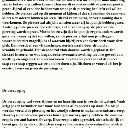
zijn in het wondje zullen komen. Dan wordt er met een stift of pen een puntje
gezet. Jij zal al een idee hebben van waar je de piercing het liefst zal willen
hebben. De piercer zal op dit moment al kijken of dat zij rondom de zenuwen,
klieren en aderen kunnen piercen. Dit zal verminking en verlamming doen
voorkomen. De piercer zal altijd laten zien waar zij het puntje hebben gezet.
Zodra jij en de piercer tevreden zijn, zal er een tang op de plek van de
piercing worden gezet. Mocht het zo zijn dat het puntje ergens anders wordt
gezet dan waar jij dat zou willen, zal de piercer altijd aan je uitleggen
waarom het niet mogelijk is of waarom hij/zij een voorkeur heeft voor deze
plek. Dan wordt er een vlijmscherpe, steriele naald door de huid of
kraakbeen gehaald. Het sieraad zal vlak daarna worden geplaatst. Dit
sieraad is steriel en wat langer, zodat eventuele zwelling niet het gevoel van
knelling en ongemak kan veroorzaken. Tijdens het piercen zal de piercer
stap voor stap zeggen wat ze aan het doen zijn. Dit doen ze vooral als het je
eerste of een van je eerste piercings is.
De verzorging
De verzorging zal voor, tijdens en na haarfijn aan je worden uitgelegd. Vaak
krijg je een formulier mee naar huis waar alles precies op staat. Zo zal je
worden verteld de piercing en het wondje schoon te maken met unicura zeep.
Daarbij zullen diverse piercers hun eigen nazorg spray hebben. De unicura
zeep is een anti bacteriële zeep. Deze zeep is niet agressief, niet schadelijk en
bevat geen bijtende stoffen. Deze zeep zal bacteriën die eventueel schadelijk